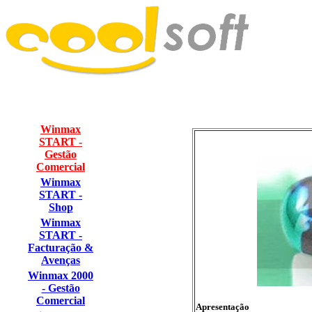
Winmax
START -
Gestão
Comercial
Winmax
START -
Shop
Winmax
START -
Facturação &
Avenças
Winmax 2000
- Gestão
Comercial
Apresentação