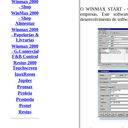
Winmax 2000
- Shop
O WINMAX START - Gestã
WinMax 2000
empresas. Este softwa
- Shop
desenvolvimento de softwa
Alimentar
Winmax 2000
- Papelarias &
Livrarias
Winmax 2000
- G.Comercial
F&B Control
Restus 2000
Touchscreen
InoxRoom
Júpiter
Promax
Proloja
Promoda
Protel
Restus