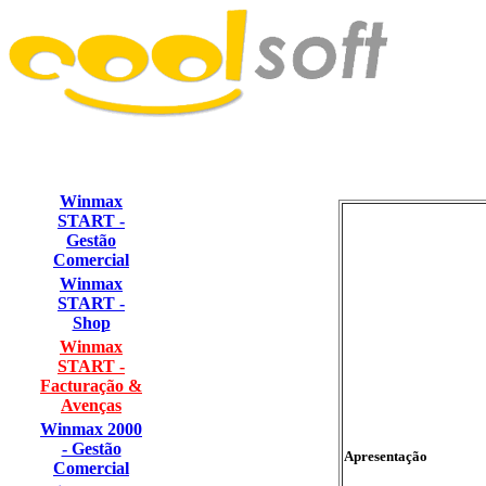
Winmax
START -
Gestão
Comercial
Winmax
START -
Shop
Winmax
START -
Facturação &
Avenças
Winmax 2000
- Gestão
Apresentação
Comercial