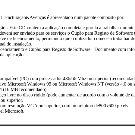
acturação&Avenças é apresentado num pacote composto por:
o - Este CD contém a aplicação completa e pronta a trabalhar durante 3
 deverá ser enviado para os serviços o Cupão para Registo de Software 
ave de licenciamento, permitindo que o utilizador comece a trabalhar de
al de instalação.
icenciamento e Cupão para Registo de Software - Documento com inform
da aplicação.
mpatível (PC) com processador 486/66 Mhz ou superior (recomendad
tivo Microsoft Windows 95 ou Microsoft Windows NT (versão 4.0 ou s
 (16 MB recomendado).
ço livre no disco rígido (pode aumentar de acordo com o volume de da
u superior.
 com resolução VGA ou superior, com um mínimo de800x600 pixeis.
el Microsoft.