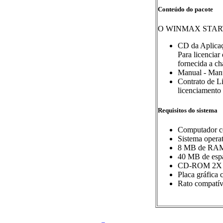
Conteúdo do pacote
O WINMAX START- F
CD da Aplicaçã
Para licenciar
fornecida a ch
Manual - Manu
Contrato de L
licenciamento 
Requisitos do sistema
Computador co
Sistema opera
8 MB de RAM
40 MB de espa
CD-ROM 2X o
Placa gráfica
Rato compatív