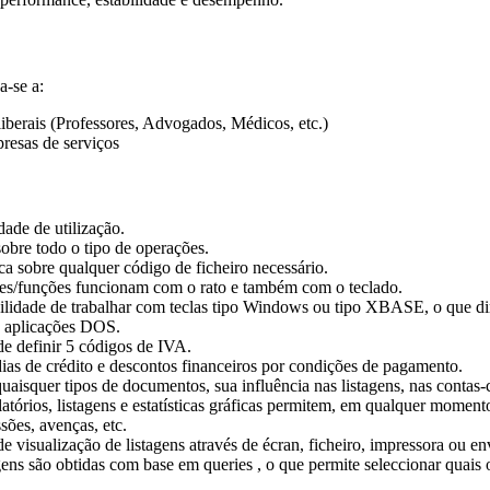
a-se a:
liberais (Professores, Advogados, Médicos, etc.)
esas de serviços
dade de utilização.
obre todo o tipo de operações.
ca sobre qualquer código de ficheiro necessário.
es/funções funcionam com o rato e também com o teclado.
bilidade de trabalhar com teclas tipo Windows ou tipo XBASE, o que di
e aplicações DOS.
de definir 5 códigos de IVA.
ias de crédito e descontos financeiros por condições de pagamento.
uaisquer tipos de documentos, sua influência nas listagens, nas contas-
atórios, listagens e estatísticas gráficas permitem, em qualquer momento
ssões, avenças, etc.
de visualização de listagens através de écran, ficheiro, impressora ou en
gens são obtidas com base em queries , o que permite seleccionar quais os