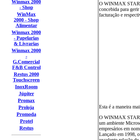
Winmax 2000
O WINMAX START - F
- Shop
concebida para gerir
WinMax
facturação e respecti
2000 - Shop
Alimentar
Winmax 2000
- Papelarias
& Livrarias
Winmax 2000
-
G.Comercial
F&B Control
Restus 2000
Touchscreen
InoxRoom
Júpiter
Promax
Esta é a maneira mais
Proloja
Promoda
O WINMAX START - F
Protel
um ambiente Microsof
Restus
empresários em nome
Lançado em 1998, o
excelente relação de