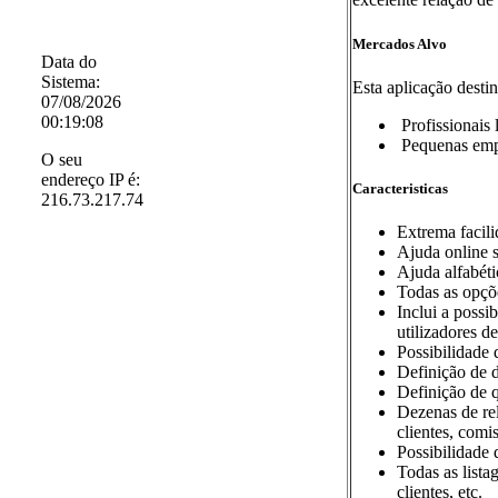
Mercados Alvo
Data do
Sistema:
Esta aplicação destin
07/08/2026
00:19:08
Profissionais 
Pequenas empr
O seu
endereço IP é:
Caracteristicas
216.73.217.74
Extrema facili
Ajuda online s
Ajuda alfabéti
Todas as opçõ
Inclui a possi
utilizadores d
Possibilidade 
Definição de d
Definição de q
Dezenas de rel
clientes, comi
Possibilidade 
Todas as lista
clientes, etc.