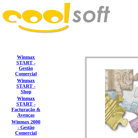
Winmax
START -
Gestão
Comercial
Winmax
START -
Shop
Winmax
START -
Facturação &
Avenças
Winmax 2000
- Gestão
Comercial