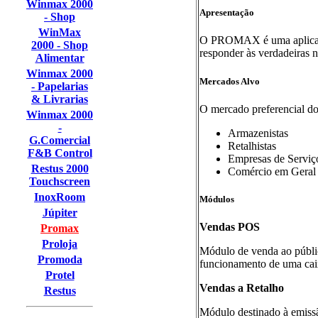
Winmax 2000
Apresentação
- Shop
WinMax
O PROMAX é uma aplicação
2000 - Shop
responder às verdadeiras n
Alimentar
Winmax 2000
Mercados Alvo
- Papelarias
& Livrarias
O mercado preferencial 
Winmax 2000
-
Armazenistas
G.Comercial
Retalhistas
F&B Control
Empresas de Serviç
Restus 2000
Comércio em Geral
Touchscreen
InoxRoom
Módulos
Júpiter
Vendas POS
Promax
Proloja
Módulo de venda ao públi
Promoda
funcionamento de uma caix
Protel
Vendas a Retalho
Restus
Módulo destinado à emissã